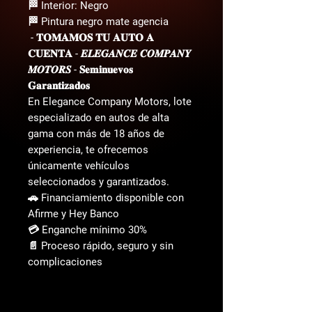
🏁 Interior: Negro
🏁 Pintura negro mate agencia
- 𝐓𝐎𝐌𝐀𝐌𝐎𝐒 𝐓𝐔 𝐀𝐔𝐓𝐎 𝐀
𝐂𝐔𝐄𝐍𝐓𝐀 - 𝑬𝑳𝑬𝑮𝑨𝑵𝑪𝑬 𝑪𝑶𝑴𝑷𝑨𝑵𝒀
𝑴𝑶𝑻𝑶𝑹𝑺 - 𝐒𝐞𝐦𝐢𝐧𝐮𝐞𝐯𝐨𝐬
𝐆𝐚𝐫𝐚𝐧𝐭𝐢𝐳𝐚𝐝𝐨𝐬
En Elegance Company Motors, lote
especializado en autos de alta
gama con más de 18 años de
experiencia, te ofrecemos
únicamente vehículos
seleccionados y garantizados.
🚗 Financiamiento disponible con
Afirme y Hey Banco
💳 Enganche mínimo 30%
📄 Proceso rápido, seguro y sin
complicaciones