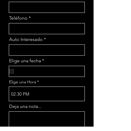
Teléfono
Auto Interesado
r
Elige una fecha
*
e
q
u
i
Elige una Hora
r
e
d
02:30 PM
Deja una nota...