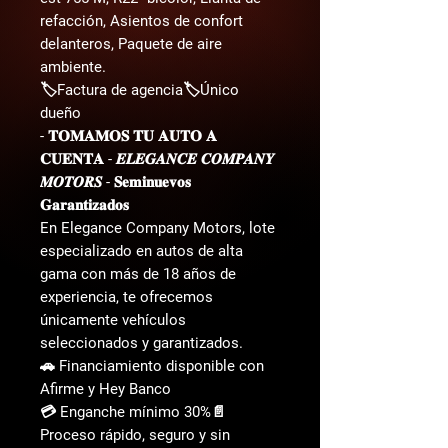
refacción, Asientos de confort
delanteros, Paquete de aire
ambiente.
🏷️Factura de agencia🏷️Único
dueño
- 𝐓𝐎𝐌𝐀𝐌𝐎𝐒 𝐓𝐔 𝐀𝐔𝐓𝐎 𝐀
𝐂𝐔𝐄𝐍𝐓𝐀 - 𝑬𝑳𝑬𝑮𝑨𝑵𝑪𝑬 𝑪𝑶𝑴𝑷𝑨𝑵𝒀
𝑴𝑶𝑻𝑶𝑹𝑺 - 𝐒𝐞𝐦𝐢𝐧𝐮𝐞𝐯𝐨𝐬
𝐆𝐚𝐫𝐚𝐧𝐭𝐢𝐳𝐚𝐝𝐨𝐬
En Elegance Company Motors, lote
especializado en autos de alta
gama con más de 18 años de
experiencia, te ofrecemos
únicamente vehículos
seleccionados y garantizados.
🚗 Financiamiento disponible con
Afirme y Hey Banco
💳 Enganche mínimo 30%📄
Proceso rápido, seguro y sin