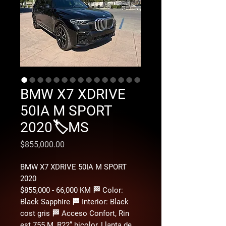
BMW X7 XDRIVE
50IA M SPORT
2020🏷️MS
Precio
$855,000.00
BMW X7 XDRIVE 50IA M SPORT
2020
$855,000 - 66,000 KM 🏁 Color:
Black Sapphire 🏁 Interior: Black
cost gris 🏁 Acceso Confort, Rin
est 755 M, R22” bicolor, Llanta de