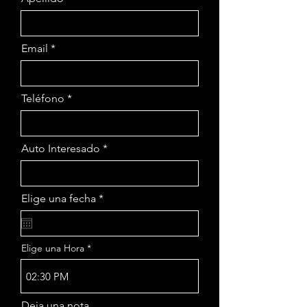
Email
Teléfono
Auto Interesado
r
Elige una fecha
*
e
q
u
i
Elige una Hora
r
e
d
02:30 PM
Deja una nota...