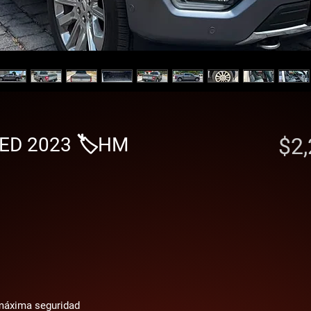
ED 2023 🏷️HM
$2,
 máxima seguridad