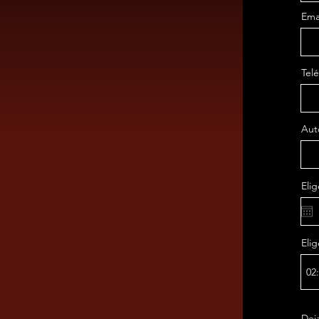
Ema
Tel
Aut
Eli
Eli
02
Deja