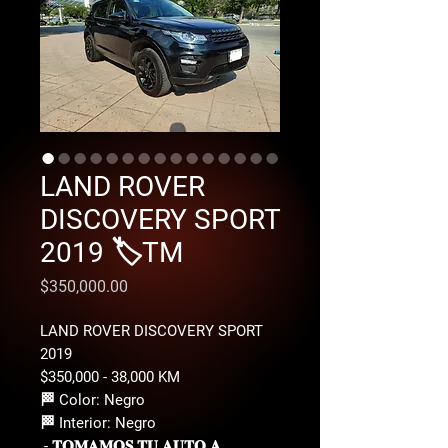
LAND ROVER
DISCOVERY SPORT
2019 🏷️TM
Precio
$350,000.00
LAND ROVER DISCOVERY SPORT
2019
$350,000 - 38,000 KM
🏁 Color: Negro
🏁 Interior: Negro
- 𝐓𝐎𝐌𝐀𝐌𝐎𝐒 𝐓𝐔 𝐀𝐔𝐓𝐎 𝐀