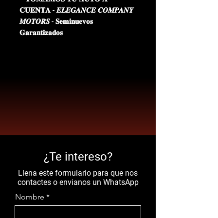
𝐂𝐔𝐄𝐍𝐓𝐀 - 𝑬𝑳𝑬𝑮𝑨𝑵𝑪𝑬 𝑪𝑶𝑴𝑷𝑨𝑵𝒀
𝑴𝑶𝑻𝑶𝑹𝑺 - 𝐒𝐞𝐦𝐢𝐧𝐮𝐞𝐯𝐨𝐬
𝐆𝐚𝐫𝐚𝐧𝐭𝐢𝐳𝐚𝐝𝐨𝐬
¿Te intereso?
Llena este formulario para que nos
contactes o envianos un WhatsApp
Nombre