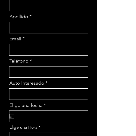
Apellido
Email
Teléfono
Auto Interesado
r
Elige una fecha
*
e
q
u
i
Elige una Hora
r
e