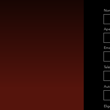
No
Ape
Ema
Tel
Aut
Eli