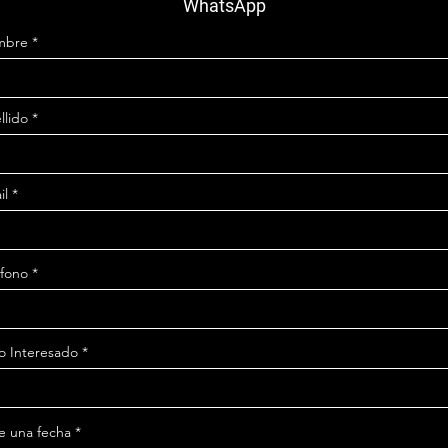
WhatsApp
mbre
llido
il
éfono
o Interesado
r
ge una fecha
*
e